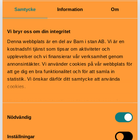
Okej med matsäck
Samtycke
Information
Om
Hiss och ramper
Kafé
Restaurang
Vi bryr oss om din integritet
Skötbord
Hitta hit
Denna webbplats är en del av Barn i stan AB. Vi är en
Gottsundabiblioteket ligger i Gottsunda centrum och
kostnadsfri tjänst som tipsar om aktiviteter och
välkomnar besökare i alla åldrar från hela världen.
upplevelser och vi finansierar vår verksamhet genom
annonsintäkter. Vi använder cookies på vår webbplats för
att ge dig en bra funktionalitet och för att samla in
Gottsunda Bibliotek Uppsala
statistik. Vi önskar därför ditt samtycke att använda
cookies.
Valthornsvägen 7, Uppsala
www.gottsundacentrum.se/en/kultur
Vi använder enhetsidentifierare för att analysera vår
gottsundabiblioteket@uppsala.se
trafik, anpassa innehållet och annonserna till användarna
018-727 60 50
Samtyckesval
samt tillhandahålla funktioner för sociala medier. Vi
Nödvändig
vidarebefordrar även sådana identifierare och annan
Till webbplats
information från din enhet till de sociala medier och
Inställningar
annons- och analysföretag som vi samarbetar med.