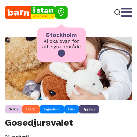
STOCKHOLM
Stockholm
Klicka ovan för
att byta område
Gratis
2–8 år
Sagostund
Läsa
Uppsala
Gosedjursvalet
21 augusti