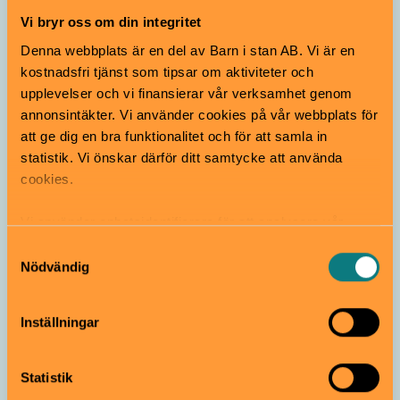
Vi bryr oss om din integritet
Sävja 4H-gård
Denna webbplats är en del av Barn i stan AB. Vi är en
kostnadsfri tjänst som tipsar om aktiviteter och
Gratis
Alla åldrar
upplevelser och vi finansierar vår verksamhet genom
Sävja 4H-gård är den nyaste 4H-gården i Uppsala. Här
annonsintäkter. Vi använder cookies på vår webbplats för
finns hästar, får, getter, höns, kaniner och åsnan Hilma.
att ge dig en bra funktionalitet och för att samla in
Uppsala
statistik. Vi önskar därför ditt samtycke att använda
cookies.
Vi använder enhetsidentifierare för att analysera vår
trafik, anpassa innehållet och annonserna till användarna
Samtyckesval
samt tillhandahålla funktioner för sociala medier. Vi
Nödvändig
vidarebefordrar även sådana identifierare och annan
information från din enhet till de sociala medier och
Inställningar
annons- och analysföretag som vi samarbetar med.
Lekpark
Dessa kan i sin tur kombinera informationen med annan
information som du har tillhandahållit eller som de har
Statistik
samlat in när du har använt deras tjänster.
Pelle Svanslösparken