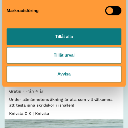
Marknadsföring
Tillåt alla
Tillåt urval
Sportigt
Åk skridskor på CIK – snöra på
Avvisa
er, det kostar inget
Gratis
Från 4 år
Under allmänhetens åkning är alla som vill välkomna
att testa sina skridskor i ishallen!
Knivsta CIK | Knivsta