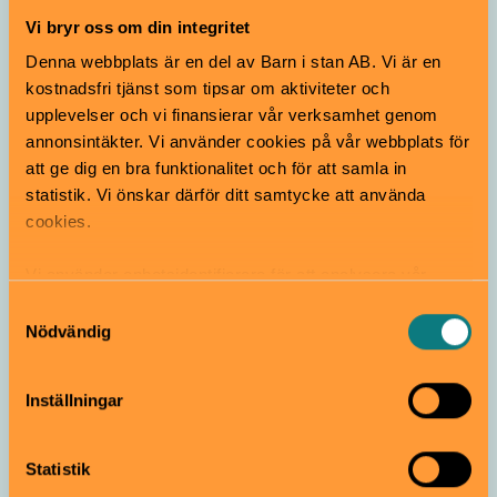
Knivsta
Vi bryr oss om din integritet
Denna webbplats är en del av Barn i stan AB. Vi är en
kostnadsfri tjänst som tipsar om aktiviteter och
upplevelser och vi finansierar vår verksamhet genom
annonsintäkter. Vi använder cookies på vår webbplats för
att ge dig en bra funktionalitet och för att samla in
statistik. Vi önskar därför ditt samtycke att använda
cookies.
Lekpark
Klättra
Vi använder enhetsidentifierare för att analysera vår
trafik, anpassa innehållet och annonserna till användarna
Samtyckesval
samt tillhandahålla funktioner för sociala medier. Vi
Lekparken Åsen
Nödvändig
vidarebefordrar även sådana identifierare och annan
Gratis
Alla åldrar
information från din enhet till de sociala medier och
Lekparken ligger i ett skogsområde i sydvästra delen av
Inställningar
annons- och analysföretag som vi samarbetar med.
Alsike. Här finns lekredskap för barn i olika åldrar, med
Dessa kan i sin tur kombinera informationen med annan
flera aktiviteter även för de allra minsta
information som du har tillhandahållit eller som de har
Statistik
Knivsta
samlat in när du har använt deras tjänster.