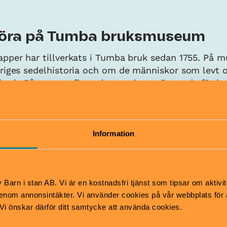
göra på Tumba bruksmuseum
pper har tillverkats i Tumba bruk sedan 1755. På 
riges sedelhistoria och om de människor som levt 
ruk. På museet finns det mycket spännande för bar
både utomhus och inomhus.
Information
Barn i stan AB. Vi är en kostnadsfri tjänst som tipsar om aktivit
nom annonsintäkter. Vi använder cookies på vår webbplats för att
k. Vi önskar därför ditt samtycke att använda cookies.