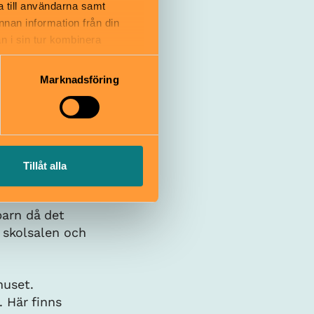
a till användarna samt
annan information från din
n i sin tur kombinera
 du har använt deras tjänster.
Marknadsföring
Tillåt alla
arn då det
 skolsalen och
huset.
 Här finns