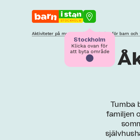
STOCKHOLM
Aktiviteter på museer och konsthallar för barn och 
Stockholm
Klicka ovan för
att byta område
Åk
Tumba b
familjen 
somm
självhush