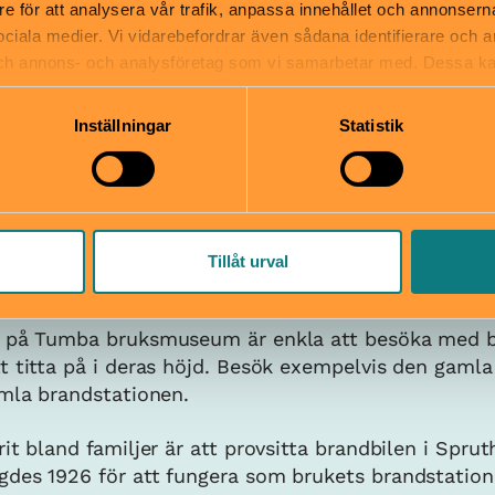
re för att analysera vår trafik, anpassa innehållet och annonsern
 sociala medier. Vi vidarebefordrar även sådana identifierare och 
 och annons- och analysföretag som vi samarbetar med. Dessa ka
mation som du har tillhandahållit eller som de har samlat in när
Inställningar
Statistik
Tillåt urval
a på Tumba bruksmuseum är enkla att besöka med b
t titta på i deras höjd. Besök exempelvis den gamla
gamla brandstationen.
it bland familjer är att provsitta brandbilen i Sprut
des 1926 för att fungera som brukets brandstation.