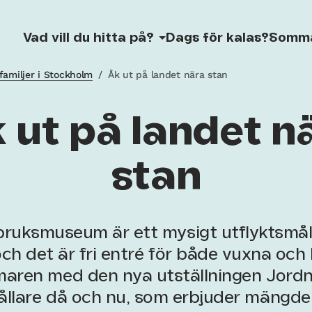
Vad vill du hitta på?
Dags för kalas?
Somm
familjer i Stockholm
/
Åk ut på landet nära stan
 ut på landet n
stan
ruksmuseum är ett mysigt utflyktsmål 
och det är fri entré för både vuxna och
aren med den nya utställningen Jordn
ållare då och nu, som erbjuder mängder