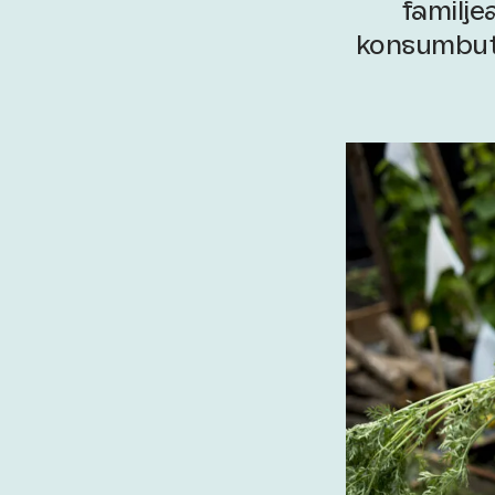
familjea
konsumbuti