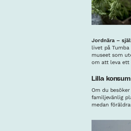
Jordnära – sjä
livet på Tumba b
museet som ute.
om att leva ett 
Lilla konsum
Om du besöker 
familjevänlig p
medan föräldrar