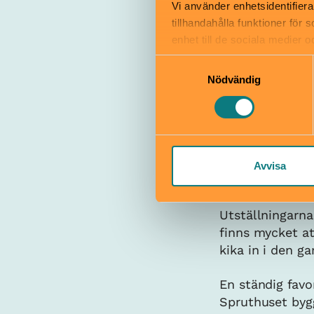
Vi använder enhetsidentifiera
tillhandahålla funktioner för
enhet till de sociala medier
informationen med annan infor
Samtyckesval
Nödvändig
Avvisa
Utställningarn
finns mycket at
kika in i den 
En ständig favor
Spruthuset bygg