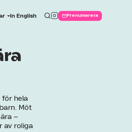
Prenumerera
ar
In English
ära
för hela
 barn. Möt
ära –
 av roliga