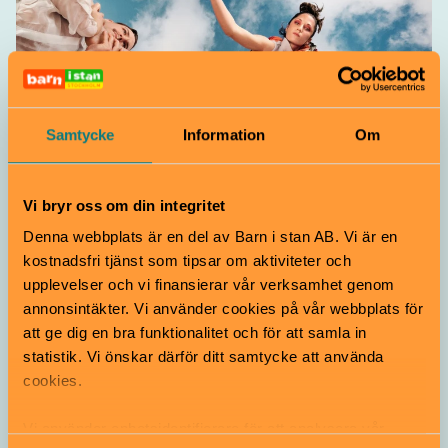
Samtycke
Information
Om
Dans
Vi bryr oss om din integritet
In Praise of Shadows
Denna webbplats är en del av Barn i stan AB. Vi är en
12–14 november
Från 7 år
kostnadsfri tjänst som tipsar om aktiviteter och
upplevelser och vi finansierar vår verksamhet genom
En familjeföreställning med svindlande akrobatik och
annonsintäkter. Vi använder cookies på vår webbplats för
nyskriven livemusik i en hyllning till skuggorna inom
oss, såväl som runt oss.
att ge dig en bra funktionalitet och för att samla in
statistik. Vi önskar därför ditt samtycke att använda
Dansens hus | Norrmalm
cookies.
Vi använder enhetsidentifierare för att analysera vår