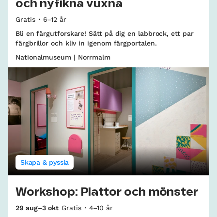
och nyfikna vuxna
Gratis
6–12 år
Bli en färgutforskare! Sätt på dig en labbrock, ett par
färgbrillor och kliv in igenom färgportalen.
Nationalmuseum | Norrmalm
Skapa & pyssla
Workshop: Plattor och mönster
29 aug–3 okt
Gratis
4–10 år