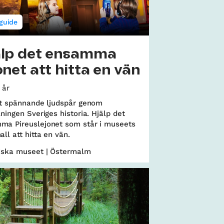
guide
älp det ensamma
onet att hitta en vän
 år
tt spännande ljudspår genom
lningen Sveriges historia. Hjälp det
ma Pireuslejonet som står i museets
all att hitta en vän.
riska museet | Östermalm