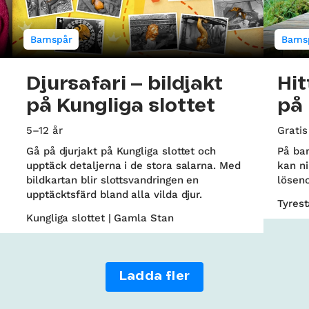
Barnspår
Barns
Djursafari – bildjakt
Hit
på Kungliga slottet
på 
5–12 år
Gratis
Gå på djurjakt på Kungliga slottet och
På bar
upptäck detaljerna i de stora salarna. Med
kan ni
bildkartan blir slottsvandringen en
lösen
upptäcktsfärd bland alla vilda djur.
Tyrest
Kungliga slottet | Gamla Stan
Ladda fler