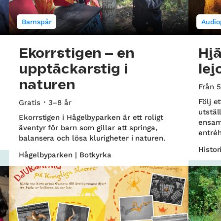
Barnspår
Audio
Ekorrstigen – en
Hj
upptäckarstig i
lej
naturen
Från 5
Följ e
Gratis
3–8 år
utstäl
Ekorrstigen i Hågelbyparken är ett roligt
ensam
äventyr för barn som gillar att springa,
entréh
balansera och lösa klurigheter i naturen.
Histo
Hågelbyparken | Botkyrka