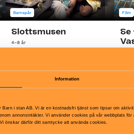
Barnspår
Film
Slottsmusen
Se
Va
4–8 år
Följ med Slottsmusen på en spännande tur i
3–8 å
museet. Slottsmusen har bott i Slottets
Den pr
källare i flera hundra år och har ett hemligt
lämna 
skrin fyllt med roliga saker.
äventy
Information
baser
Livrustkammaren | Gamla Stan
Vasam
Barn i stan AB. Vi är en kostnadsfri tjänst som tipsar om aktivit
nom annonsintäkter. Vi använder cookies på vår webbplats för att
k. Vi önskar därför ditt samtycke att använda cookies.