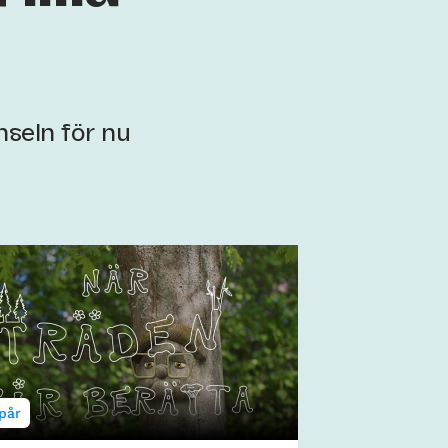
seln för nu
pår