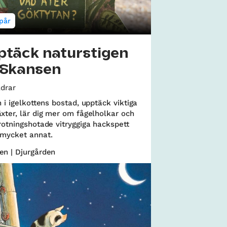
pår
ptäck naturstigen
 Skansen
ldrar
n i igelkottens bostad, upptäck viktiga
xter, lär dig mer om fågelholkar och
rotningshotade vitryggiga hackspett
 mycket annat.
en | Djurgården