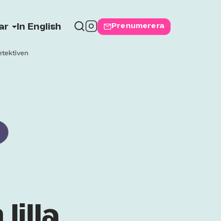
Prenumerera
ar
In English
etektiven
lilla