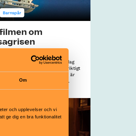
Barnspår
 filmen om
sagrisen
r
ickiga grisen Lindbom fick en dag
sin lerpöl och ge sig ut på ett riktigt
r – att segla med Vasa. Filmen är
Om
ad på boken med samma namn.
useet | Djurgården
eter och upplevelser och vi
 ge dig en bra funktionalitet