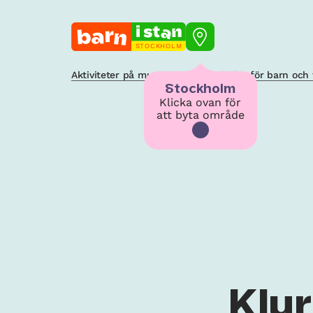
STOCKHOLM
Aktiviteter på museer och konsthallar för barn och 
Stockholm
Klicka ovan för
att byta område
Klur