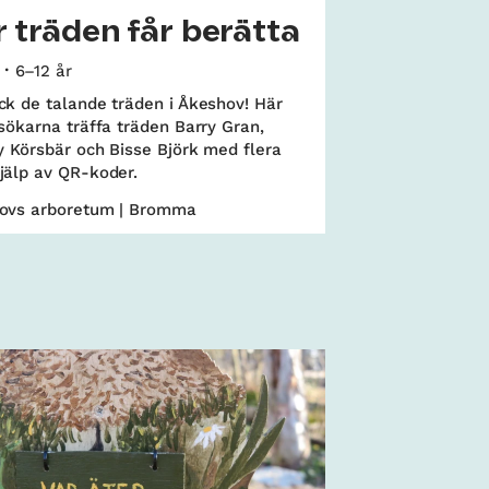
 träden får berätta
6–12 år
k de talande träden i Åkeshov! Här
sökarna träffa träden Barry Gran,
y Körsbär och Bisse Björk med flera
jälp av QR-koder.
ovs arboretum | Bromma