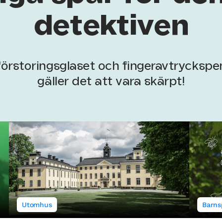
detektiven
örstoringsglaset och fingeravtryckspen
gäller det att vara skärpt!
Utomhus
Barns