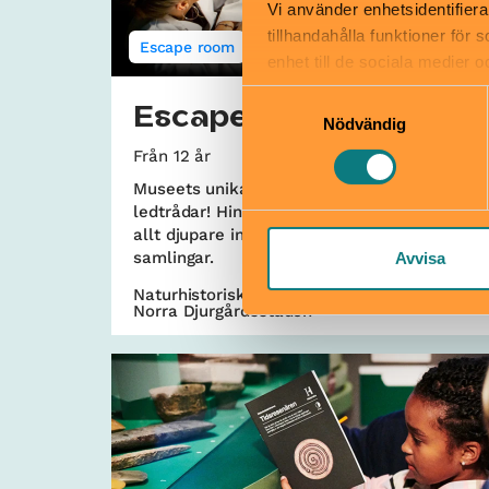
Vi använder enhetsidentifiera
tillhandahålla funktioner för
Escape room
enhet till de sociala medier
informationen med annan infor
Samtyckesval
Escape Extinction
Nödvändig
Från 12 år
Museets unika escape room. Lös gåtor! Hitta
ledtrådar! Hinner ni i tid? Jakten leder er
allt djupare in i museets naturhistoriska
samlingar.
Avvisa
Naturhistoriska riksmuseet / Cosmonova |
Norra Djurgårdsstaden