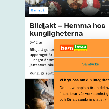
Barnspår
Bildjakt – Hemma hos
kungligheterna
5–12 år
Bildjakt genom Kungliga slottets salar där
uppdraget är att hitta de kungliga porträtten
– några är små miniatyrmålningar andra är
Samtycke
jättestora skulpturer!
Kungliga slottet | Gamla Stan
Vi bryr oss om din integritet
Denna webbplats är en del av 
finansierar vår verksamhet ge
och för att samla in statisti