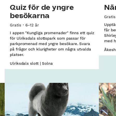
Quiz för de yngre
När
besökarna
Gratis
Upptäc
Gratis
6–12 år
får be
I appen "Kungliga promenader" finns ett quiz
Shirle
för Ulriksdals slottspark som passar för
med h
parkpromenad med yngre besökare. Svara
på frågor och klurigheter om några utvalda
Åkesh
platser.
Ulriksdals slott | Solna