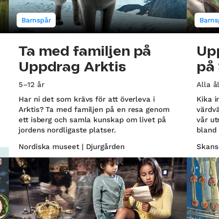
Barnspår
Barns
Ta med familjen på
Up
Uppdrag Arktis
på
5–12 år
Alla å
Har ni det som krävs för att överleva i
Kika i
Arktis? Ta med familjen på en resa genom
värdvä
ett isberg och samla kunskap om livet på
vår ut
jordens nordligaste platser.
bland
Nordiska museet | Djurgården
Skans