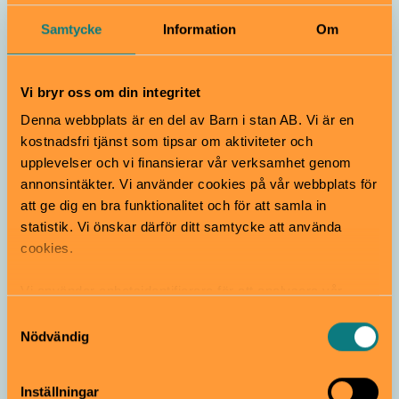
Lös mysteriet med
Samtycke
Information
Om
marsipantjuven
5–12 år
Vi bryr oss om din integritet
Denna webbplats är en del av Barn i stan AB. Vi är en
Nordiska museet
Barnspår
kostnadsfri tjänst som tipsar om aktiviteter och
upplevelser och vi finansierar vår verksamhet genom
Nordbor: audioguide
annonsintäkter. Vi använder cookies på vår webbplats för
för juniorer
att ge dig en bra funktionalitet och för att samla in
8–12 år
statistik. Vi önskar därför ditt samtycke att använda
cookies.
Nordiska museet
Audioguide
Vi använder enhetsidentifierare för att analysera vår
Lek förr i tiden i
trafik, anpassa innehållet och annonserna till användarna
Samtyckesval
Lekstugan
samt tillhandahålla funktioner för sociala medier. Vi
Nödvändig
4–10 år
vidarebefordrar även sådana identifierare och annan
information från din enhet till de sociala medier och
Inställningar
annons- och analysföretag som vi samarbetar med.