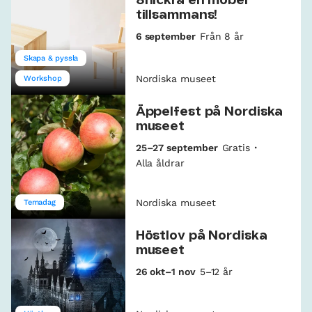
Snickra en möbel
tillsammans!
6 september
Från 8 år
Skapa & pyssla
Nordiska museet
Workshop
Äppelfest på Nordiska
museet
25–27 september
Gratis
Alla åldrar
Nordiska museet
Temadag
Höstlov på Nordiska
museet
26 okt–1 nov
5–12 år