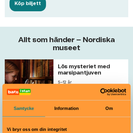
Köp biljett
Allt som händer – Nordiska
museet
Lös mysteriet med
marsipantjuven
5–12 år
Nordiska museet
Barnspår
Samtycke
Information
Om
Nordbor: audioguide
för juniorer
Vi bryr oss om din integritet
8–12 år