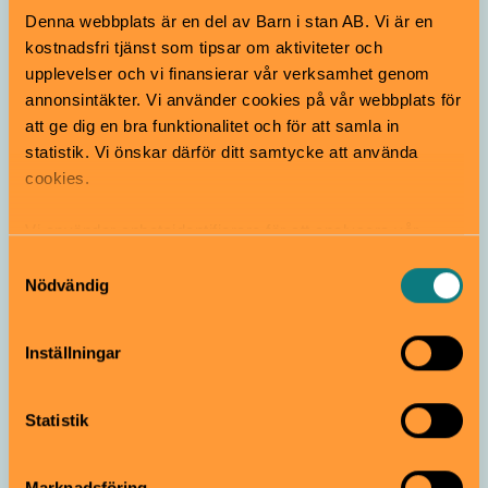
Denna webbplats är en del av Barn i stan AB. Vi är en
kostnadsfri tjänst som tipsar om aktiviteter och
Nordiska museet
Audioguide
upplevelser och vi finansierar vår verksamhet genom
annonsintäkter. Vi använder cookies på vår webbplats för
Lek förr i tiden i
att ge dig en bra funktionalitet och för att samla in
Lekstugan
statistik. Vi önskar därför ditt samtycke att använda
4–10 år
cookies.
Nordiska museet
Lekmiljö
Vi använder enhetsidentifierare för att analysera vår
trafik, anpassa innehållet och annonserna till användarna
Samtyckesval
Dockskåp
samt tillhandahålla funktioner för sociala medier. Vi
Nödvändig
vidarebefordrar även sådana identifierare och annan
Från 3 år
information från din enhet till de sociala medier och
Inställningar
annons- och analysföretag som vi samarbetar med.
Dessa kan i sin tur kombinera informationen med annan
Nordiska museet
Utställning
information som du har tillhandahållit eller som de har
Statistik
samlat in när du har använt deras tjänster.
Res i tiden på Nordiska!
4–12 år
Marknadsföring