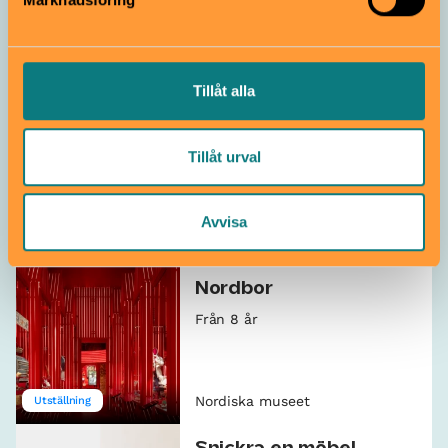
Nordiska museet
Museum
Tillåt alla
Ta med familjen på
Uppdrag Arktis
Tillåt urval
5–12 år
Avvisa
Nordiska museet
Barnspår
Nordbor
Från 8 år
Nordiska museet
Utställning