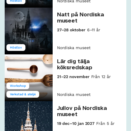
Nordiska museet
Höstlov
Natt på Nordiska
museet
27–28 oktober
6–11 år
Nordiska museet
Höstlov
Lär dig tälja
köksredskap
21–22 november
Från 12 år
Workshop
Nordiska museet
Verkstad & ateljé
Jullov på Nordiska
museet
19 dec–10 jan 2027
Från 5 år