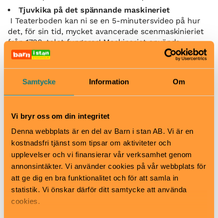
Tjuvkika på det spännande maskineriet
I Teaterboden kan ni se en 5-minutersvideo på hur
det, för sin tid, mycket avancerade scenmaskinieriet
från 1700-talet fungerar! Maskineriet används
fortfarande vid föreställningar på teatern.
Kika in i Teaterboden
Missa inte att titta in i den unika butiken i 1700-
Samtycke
Information
Om
talsmiljö. Här finns presenter och souvenirer för alla
åldrar och i alla prisklasser, med anknytning till
teatern, kungligheter och parken.
Vi bryr oss om din integritet
Fika
Denna webbplats är en del av Barn i stan AB. Vi är en
I slottsparken, nära Kina slott, hittar ni mysiga
kostnadsfri tjänst som tipsar om aktiviteter och
slottskafét. Här går det fint att både äta lunch eller
upplevelser och vi finansierar vår verksamhet genom
äta klassiskt fika.
annonsintäkter. Vi använder cookies på vår webbplats för
När
att ge dig en bra funktionalitet och för att samla in
Se Strömma för avgångar med båt.
statistik. Vi önskar därför ditt samtycke att använda
Familjevisningar på teatern varje söndag kl. 13.45
cookies.
t.o.m. 30 aug.