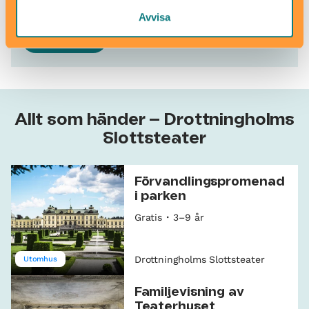
Avvisa
Köp biljett
Allt som händer – Drottningholms
Slottsteater
Förvandlingspromenad
i parken
Gratis
3–9 år
Drottningholms Slottsteater
Utomhus
Familjevisning av
Teaterhuset