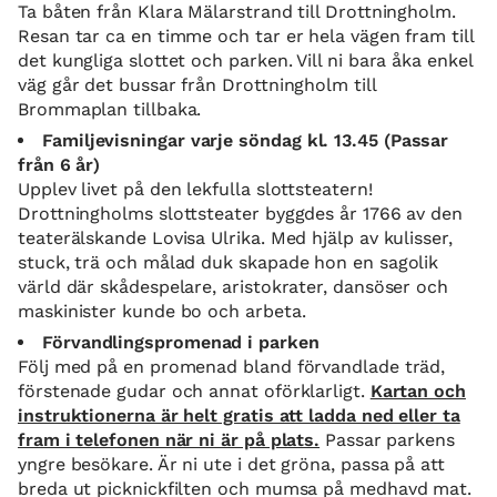
Ta båten från Klara Mälarstrand till Drottningholm.
Resan tar ca en timme och tar er hela vägen fram till
det kungliga slottet och parken. Vill ni bara åka enkel
väg går det bussar från Drottningholm till
Brommaplan tillbaka.
Familjevisningar varje söndag kl. 13.45 (Passar
från 6 år)
Upplev livet på den lekfulla slottsteatern!
Drottningholms slottsteater byggdes år 1766 av den
teaterälskande Lovisa Ulrika. Med hjälp av kulisser,
stuck, trä och målad duk skapade hon en sagolik
värld där skådespelare, aristokrater, dansöser och
maskinister kunde bo och arbeta.
Förvandlingspromenad i parken
Följ med på en promenad bland förvandlade träd,
förstenade gudar och annat oförklarligt.
Kartan och
instruktionerna är helt gratis att ladda ned eller ta
fram i telefonen när ni är på plats.
Passar parkens
yngre besökare. Är ni ute i det gröna, passa på att
breda ut picknickfilten och mumsa på medhavd mat.