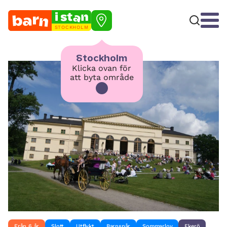
STOCKHOLM
Stockholm
Klicka ovan för
att byta område
Från 6 år
Slott
Utflykt
Barnspår
Sommarlov
Ekerö