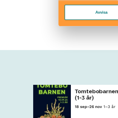
Köp bilj
Avvisa
Tomtebobarne
(1-3 år)
18 sep–26 nov
1–3 år