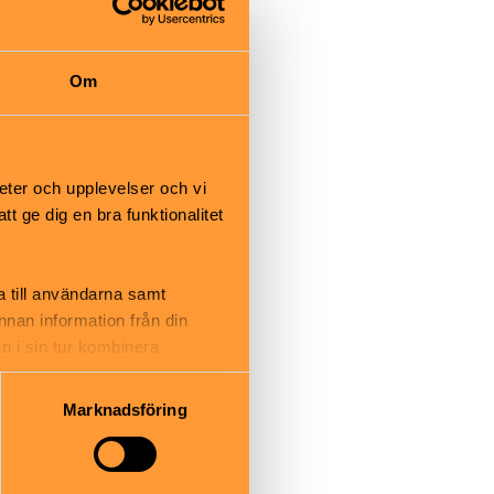
ensionär
Om
eter och upplevelser och vi
 ge dig en bra funktionalitet
a till användarna samt
annan information från din
n i sin tur kombinera
 du har använt deras tjänster.
Marknadsföring