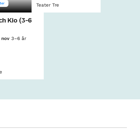
ter
Teater Tre
ch Kio (3-6
4 nov
3–6 år
re