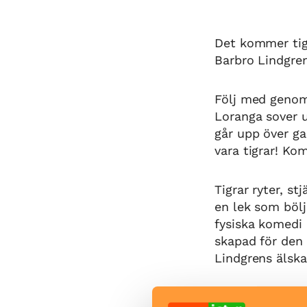
Det kommer tigr
Barbro Lindgre
Följ med genom 
Loranga sover u
går upp över g
vara tigrar! Ko
Tigrar ryter, s
en lek som bölj
fysiska komedi 
skapad för den 
Lindgrens älska