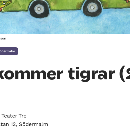
sson
ödermalm
kommer tigrar (
Teater Tre
tan 12, Södermalm