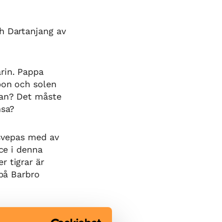
h Dartanjang av
rin. Pappa
bon och solen
ran? Det måste
nsa?
 svepas med av
ace i denna
r tigrar är
 på Barbro