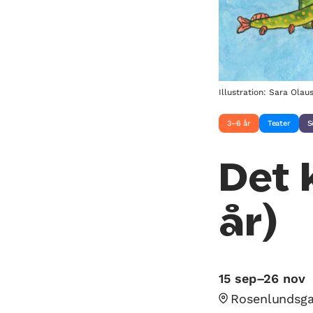
Illustration: Sara Olau
3–6 år
Teater
S
Det 
år)
15 sep–26 nov
Rosenlundsga