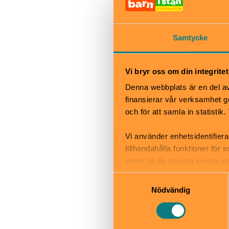
När
Biljettkassan 
föreställningen
Samtycke
Bra att veta
Okej med ma
Vi bryr oss om din integritet
Hiss och ra
Kafé
Denna webbplats är en del av 
Restaurang
finansierar vår verksamhet ge
Skötbord
och för att samla in statisti
Vi använder enhetsidentifiera
tillhandahålla funktioner för
enhet till de sociala medier
informationen med annan infor
Teater Tr
Samtyckesval
Nödvändig
Rosenlunds
www.teatertr