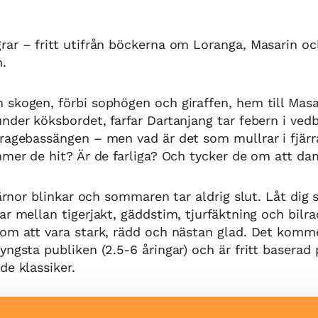
ar – fritt utifrån böckerna om Loranga, Masarin oc
n.
skogen, förbi sophögen och giraffen, hem till Masa
nder köksbordet, farfar Dartanjang tar febern i ved
aragebassängen – men vad är det som mullrar i fjär
mmer de hit? Är de farliga? Och tycker de om att da
tjärnor blinkar och sommaren tar aldrig slut. Låt dig
ar mellan tigerjakt, gäddstim, tjurfäktning och bilr
om att vara stark, rädd och nästan glad. Det komme
yngsta publiken (2.5-6 åringar) och är fritt baserad
de klassiker.