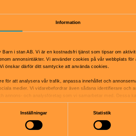
Pris
öppnar 30 minuter innan
Vuxna 160kr, Barn 160kr, P
.
130kr
Information
tsäck
mper
Barn i stan AB. Vi är en kostnadsfri tjänst som tipsar om aktivit
nom annonsintäkter. Vi använder cookies på vår webbplats för att
k. Vi önskar därför ditt samtycke att använda cookies.
re för att analysera vår trafik, anpassa innehållet och annonsern
 sociala medier. Vi vidarebefordrar även sådana identifierare och 
 och annons- och analysföretag som vi samarbetar med. Dessa ka
mation som du har tillhandahållit eller som de har samlat in när
e
Inställningar
Statistik
gatan 12, Södermalm
info@teatertre.se
e.se
08 669 00 60