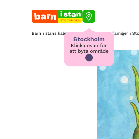
STOCKHOLM
Barn i stans kalendarium för barn och familjer i S
Stockholm
Klicka ovan för
att byta område