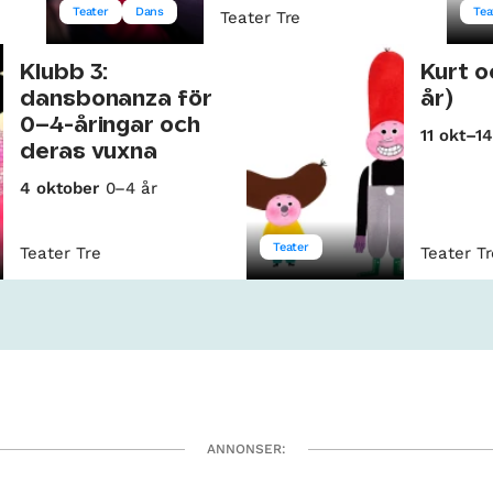
Teater
Dans
Tea
Teater Tre
Klubb 3:
Kurt o
dansbonanza för
år)
0–4-åringar och
11 okt–1
deras vuxna
4 oktober
0–4 år
Teater
Teater Tre
Teater T
ANNONSER: