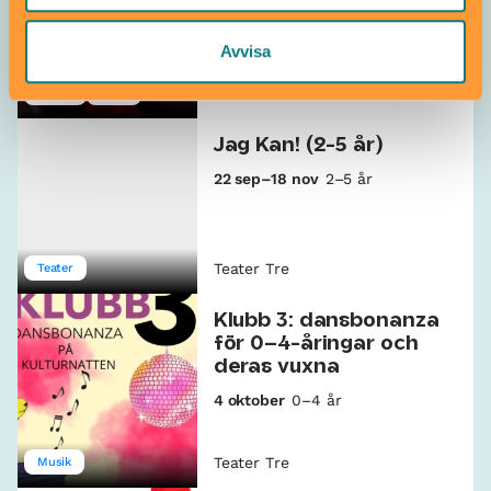
20 sep–1 okt
5–10 år
Avvisa
Teater Tre
Teater
Dans
Jag Kan! (2-5 år)
22 sep–18 nov
2–5 år
Teater Tre
Teater
Klubb 3: dansbonanza
för 0–4-åringar och
deras vuxna
4 oktober
0–4 år
Teater Tre
Musik