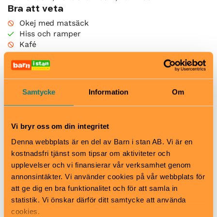
Bra att veta
Okej med matsäck
Hiss och ramper
Kafé
Restaurang
Skötbord
Hitta hit
Teater Tre ligger på Rosenlundsgatan 12, precis runt
Samtycke
Information
Om
hörnet från Hornsgatan. Närmsta tunnelbanestation
är Mariatorget, uppgång Torkel Knutssonsgatan.
Närmsta busshållplats är Rosenlundsgatan. Närmsta
Vi bryr oss om din integritet
pendeltågsstation är Södra Station, uppgång
Denna webbplats är en del av Barn i stan AB. Vi är en
Rosenlundsgatan.
kostnadsfri tjänst som tipsar om aktiviteter och
upplevelser och vi finansierar vår verksamhet genom
annonsintäkter. Vi använder cookies på vår webbplats för
Teater Tre
att ge dig en bra funktionalitet och för att samla in
Rosenlundsgatan 12, Södermalm
statistik. Vi önskar därför ditt samtycke att använda
www.teatertre.se
cookies.
info@teatertre.se