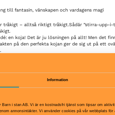
ning till fantasin, vänskapen och vardagens magi
 tråkigt – alltså riktigt tråkigt.Sådär ”stirra-upp-i
kigt.
idé: en koja! Det är ju lösningen på allt! Men det fi
jakten på den perfekta kojan ger de sig ut på ett ovä
t.
 en föreställning om vänskap, lek och att aldrig und
tigt bra idé och att se möjlighet i det lilla.
rlighet och massor av envishet bygger de sin egen 
Information
, humor, knas och fantasi.
Pris
Barn i stan AB. Vi är en kostnadsfri tjänst som tipsar om aktivit
nom annonsintäkter. Vi använder cookies på vår webbplats för att
öppnar 30 min innan
Vuxna 160kr, Pensionär 130