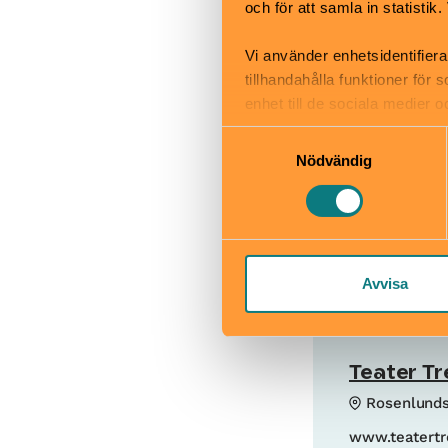
och för att samla in statisti
föreställningen
Bra att veta
Vi använder enhetsidentifiera
Okej med ma
tillhandahålla funktioner för
Hiss och ra
enhet till de sociala medier
Kafé
informationen med annan infor
Samtyckesval
Restaurang
Nödvändig
Skötbord
Avvisa
Teater Tr
Rosenlunds
www.teatertr