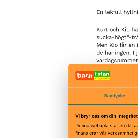
En lekfull hyll
Kurt och Kio har
sucka-högt”-trå
Men Kio får en 
de har ingen. I 
vardagsrumme
Kurt och Kio är
kraften i en rik
Med en dos finu
Samtycke
fylld av rörelse
Vi bryr oss om din integritet
När
Denna webbplats är en del av 
finansierar vår verksamhet ge
Biljettkassan 