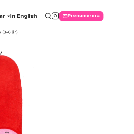
Prenumerera
ar
In English
 (3-6 år)