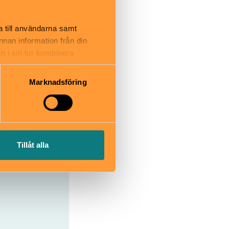
a till användarna samt
lundsgatan
annan information från din
 Hornsgatan.
n i sin tur kombinera
 är
 du har använt deras tjänster.
l
Marknadsföring
usshållplats
sta
 Station,
Tillåt alla