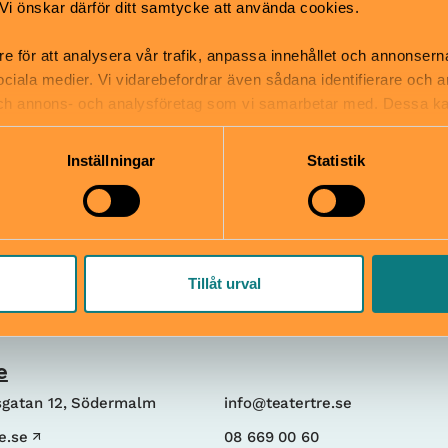
k. Vi önskar därför ditt samtycke att använda cookies.
.
160kr
Hitta hit
re för att analysera vår trafik, anpassa innehållet och annonsern
tsäck
Teater Tre ligger på Rosen
 sociala medier. Vi vidarebefordrar även sådana identifierare och 
mper
12, precis runt hörnet från
 och annons- och analysföretag som vi samarbetar med. Dessa ka
Närmsta tunnelbanestation
mation som du har tillhandahållit eller som de har samlat in när
Mariatorget, uppgång Torke
Inställningar
Statistik
Knutssonsgatan. Närmsta b
är Rosenlundsgatan. Närm
pendeltågsstation är Södra
uppgång Rosenlundsgatan.
Tillåt urval
e
gatan 12, Södermalm
info@teatertre.se
e.se
08 669 00 60