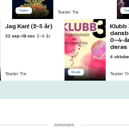
Teater
Tea
Teater Tre
Jag Kan! (2-5 år)
Klubb 
dansb
22 sep–18 nov
2–5 år
0–4-år
deras
4 oktobe
Musik
Teater Tre
Teater T
ANNONSER: