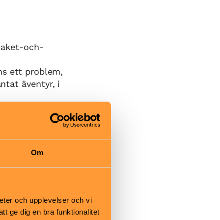
-taket-och-
nns ett problem,
ntat äventyr, i
erskatta
magiska värld,
Om
eter och upplevelser och vi
 ge dig en bra funktionalitet
kr, Barn