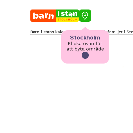
STOCKHOLM
Barn i stans kalendarium för barn och familjer i S
Stockholm
Klicka ovan för
att byta område