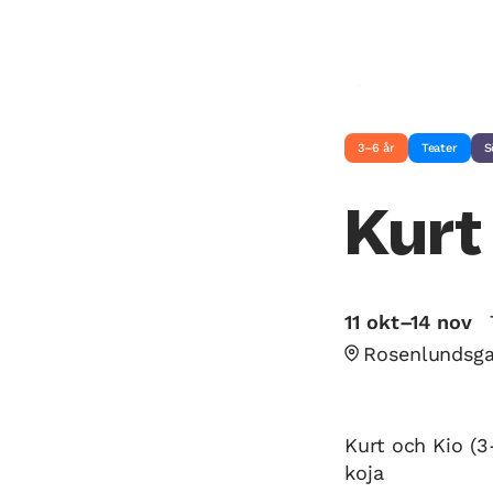
3–6 år
Teater
S
Kurt
11 okt–14 nov
Rosenlundsga
Kurt och Kio (3
koja