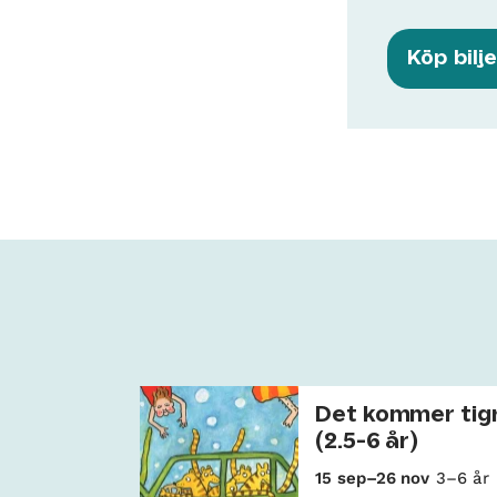
Köp bilj
Det kommer tig
(2.5-6 år)
15 sep–26 nov
3–6 år