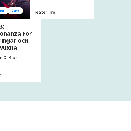
ter
Dans
Teater Tre
3:
onanza för
ingar och
 vuxna
r
0–4 år
re