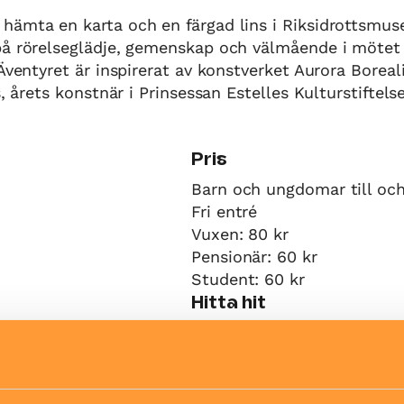
hämta en karta och en färgad lins i Riksidrottsmus
på rörelseglädje, gemenskap och välmående i mötet
 Äventyret är inspirerat av konstverket Aurora Borea
s, årets konstnär i Prinsessan Estelles Kulturstiftelse
Pris
Barn och ungdomar till och
Fri entré
Vuxen: 80 kr
Pensionär: 60 kr
Student: 60 kr
Hitta hit
tsäck
Buss 69 mot
mper
Blockhusudden/Kaknästorne
vid hållplats "Sjöhistorisk
Kommer du med bil finns d