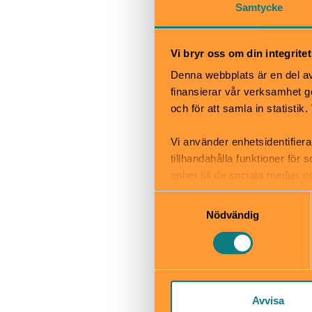
Samtycke
Skötbord
Vi bryr oss om din integritet
Denna webbplats är en del av 
finansierar vår verksamhet ge
och för att samla in statisti
Riksidro
Djurgårdsb
Vi använder enhetsidentifiera
tillhandahålla funktioner för
www.riksidr
enhet till de sociala medier
informationen med annan infor
Samtyckesval
Till web
Nödvändig
Avvisa