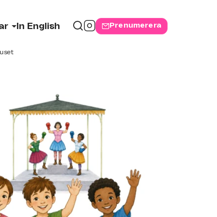
Prenumerera
ar
In English
juset