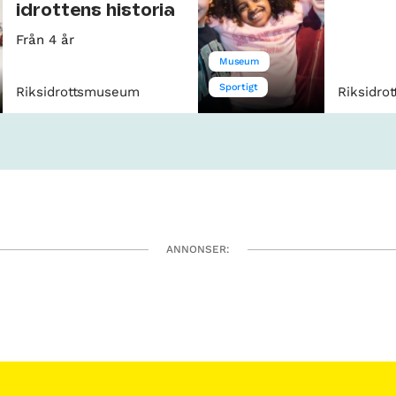
idrottens historia
Från 4 år
Museum
Sportigt
Riksidrottsmuseum
Riksidro
ANNONSER: