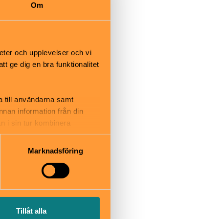
Om
slutning till
eter och upplevelser och vi
 ge dig en bra funktionalitet
.se
a till användarna samt
annan information från din
n i sin tur kombinera
 du har använt deras tjänster.
Marknadsföring
Tillåt alla