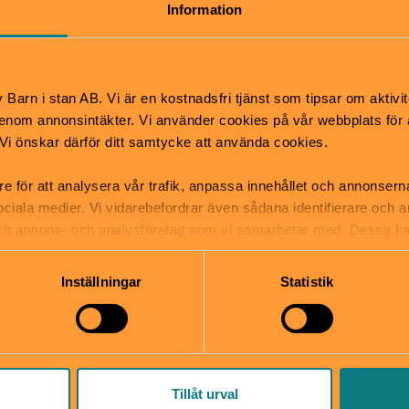
Information
avgiftsbelagd parkering i an
museet.
Barn i stan AB. Vi är en kostnadsfri tjänst som tipsar om aktivit
nom annonsintäkter. Vi använder cookies på vår webbplats för att
k. Vi önskar därför ditt samtycke att använda cookies.
ttsmuseum
runnsvägen 26, Gärdet
info.riksidrottsmuseum@rfsisu
re för att analysera vår trafik, anpassa innehållet och annonsern
 sociala medier. Vi vidarebefordrar även sådana identifierare och 
ottsmuseum.se
08-699 60 10
 och annons- och analysföretag som vi samarbetar med. Dessa ka
mation som du har tillhandahållit eller som de har samlat in när
bplats
Inställningar
Statistik
Tillåt urval