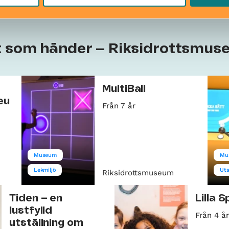
t som händer – Riksidrottsmu
MultiBall
eu
Från 7 år
Museum
Mu
Lekmiljö
Uts
Riksidrottsmuseum
Tiden – en
Lilla 
lustfylld
Från 4 år
utställning om