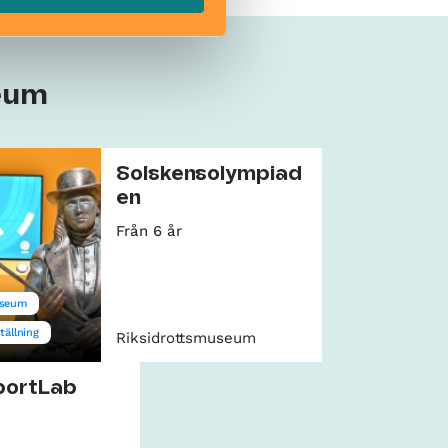
seum
Solskensolympiad
en
Från 6 år
seum
tällning
Riksidrottsmuseum
SportLab