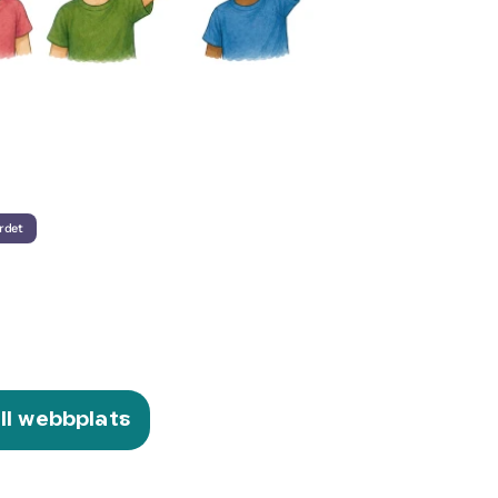
rdet
ill webbplats