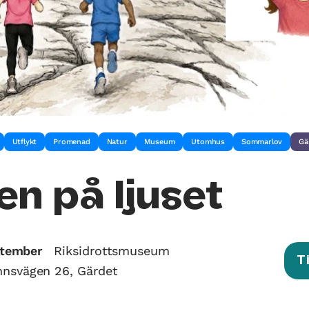
Utflykt
Promenad
Natur
Museum
Utomhus
Sommarlov
Gä
en på ljuset
ptember
Riksidrottsmuseum
T
nnsvägen 26, Gärdet