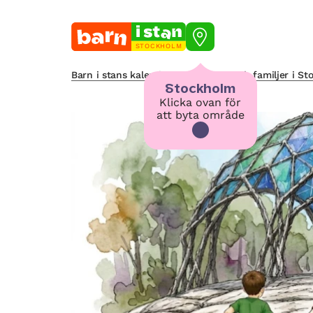
STOCKHOLM
Barn i stans kalendarium för barn och familjer i S
Stockholm
Klicka ovan för
att byta område