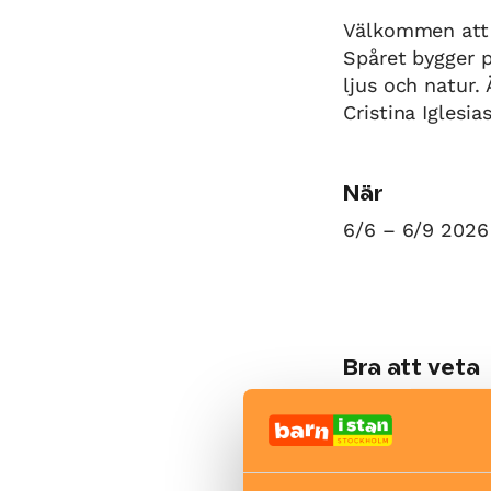
Välkommen att 
Spåret bygger 
ljus och natur.
Cristina Iglesia
När
6/6 – 6/9 2026
Bra att veta
Okej med ma
Hiss och ra
Kafé
Restaurang