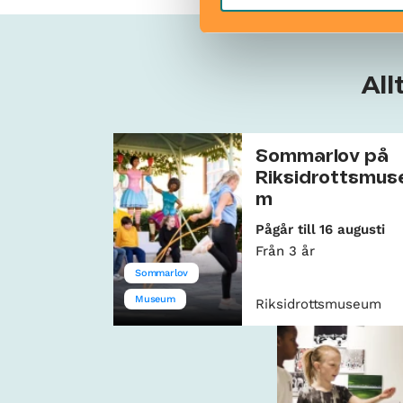
All
Sommarlov på
Riksidrottsmus
m
Pågår till 16 augusti
Från 3 år
Sommarlov
Museum
Riksidrottsmuseum