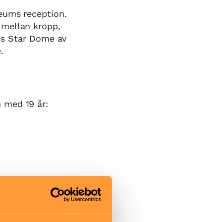
eums reception.
 mellan kropp,
lis Star Dome av
.
 med 19 år:
t. Kliv av
a museet".
et