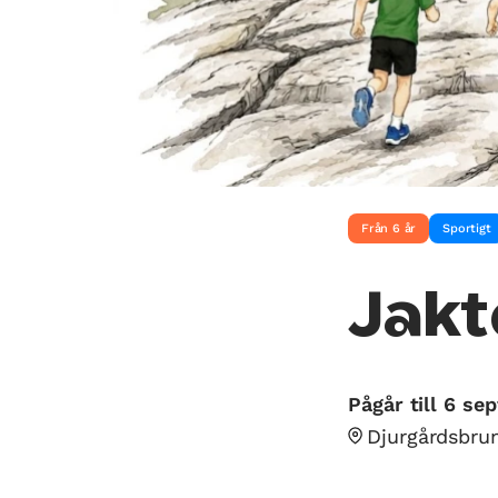
Från 6 år
Sportigt
Jakt
Pågår till 6 se
Djurgårdsbru