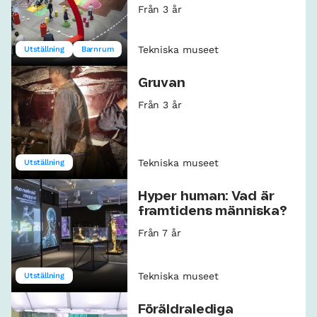
Från 3 år
Tekniska museet
Utställning
Barnrum
Gruvan
Från 3 år
Tekniska museet
Utställning
Hyper human: Vad är
framtidens människa?
Från 7 år
Tekniska museet
Utställning
Föräldralediga