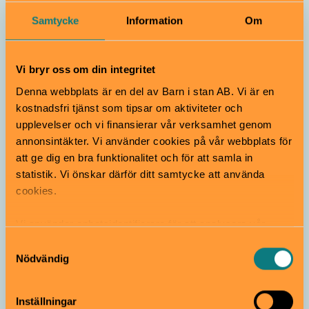
Drömlandet
Samtycke
Information
Om
Från 6 år
Vi bryr oss om din integritet
Tekniska museet
Utställning
Denna webbplats är en del av Barn i stan AB. Vi är en
kostnadsfri tjänst som tipsar om aktiviteter och
Skogen
upplevelser och vi finansierar vår verksamhet genom
Från 3 år
annonsintäkter. Vi använder cookies på vår webbplats för
att ge dig en bra funktionalitet och för att samla in
statistik. Vi önskar därför ditt samtycke att använda
cookies.
Tekniska museet
Utställning
Vi använder enhetsidentifierare för att analysera vår
Subject: Hello
trafik, anpassa innehållet och annonserna till användarna
Samtyckesval
Från 5 år
samt tillhandahålla funktioner för sociala medier. Vi
Nödvändig
vidarebefordrar även sådana identifierare och annan
information från din enhet till de sociala medier och
Inställningar
Tekniska museet
Utställning
annons- och analysföretag som vi samarbetar med.