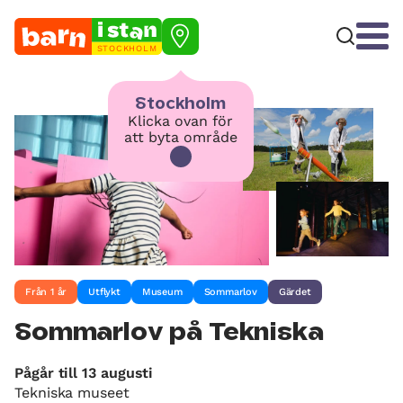
STOCKHOLM
Stockholm
Klicka ovan för
att byta område
Från 1 år
Utflykt
Museum
Sommarlov
Gärdet
Sommarlov på Tekniska
Pågår till 13 augusti
Tekniska museet