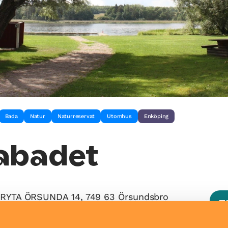
Bada
Natur
Naturreservat
Utomhus
Enköping
abadet
GRYTA ÖRSUNDA 14, 749 63 Örsundsbro
T