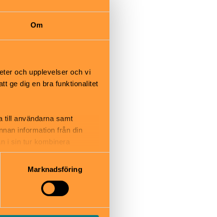
en långgrund
Om
och bryggor.
vat.
eter och upplevelser och vi
 ge dig en bra funktionalitet
a till användarna samt
.
annan information från din
n i sin tur kombinera
 du har använt deras tjänster.
Marknadsföring