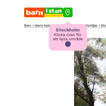
STOCKHOLM
Barn i stans kalendarium för barn och familjer i S
Stockholm
Klicka ovan för
att byta område