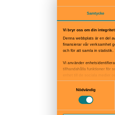
Alstabadet ligg
Samtycke
sandstrand, sto
Härifrån kan du
Vi bryr oss om din integritet
Denna webbplats är en del av 
När
finansierar vår verksamhet ge
och för att samla in statisti
Alltid öppet
Bra att veta
Vi använder enhetsidentifiera
Okej med ma
tillhandahålla funktioner för
Hiss och ra
enhet till de sociala medier
Kafé
informationen med annan infor
Samtyckesval
Restaurang
Nödvändig
Skötbord