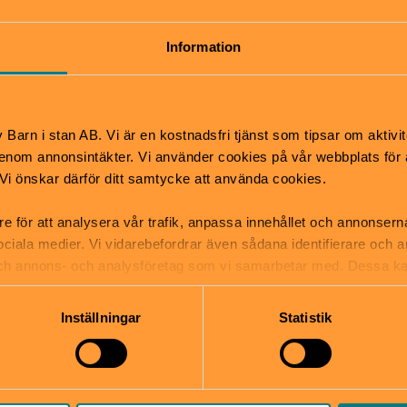
er två kilometer väster om Örsundsbro. Här väntar 
Information
ra gräsytor, omklädningsrum, torrtoalett, grillplats 
 också utgå om du vill besöka Uvbergets naturreser
Barn i stan AB. Vi är en kostnadsfri tjänst som tipsar om aktivit
Pris
nom annonsintäkter. Vi använder cookies på vår webbplats för att
k. Vi önskar därför ditt samtycke att använda cookies.
Gratis
Hitta hit
re för att analysera vår trafik, anpassa innehållet och annonsern
tsäck
Kör väg 55 mot Örsundsbro
 sociala medier. Vi vidarebefordrar även sådana identifierare och 
mper
 och annons- och analysföretag som vi samarbetar med. Dessa ka
mation som du har tillhandahållit eller som de har samlat in när
Inställningar
Statistik