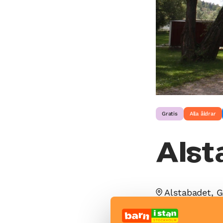
Gratis
Alla åldrar
Alst
Alstabadet, 