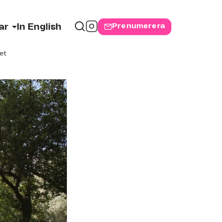
Prenumerera
ar
In English
et