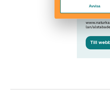
Avvisa
Alstabadet
63 Örsunds
www.naturkar
lan/alstabad
Till web