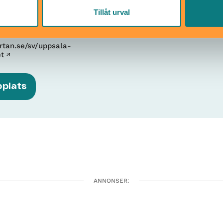
Tillåt urval
, GRYTA ÖRSUNDA 14, 749
bro
tan.se/sv/uppsala-
et
bplats
ANNONSER: