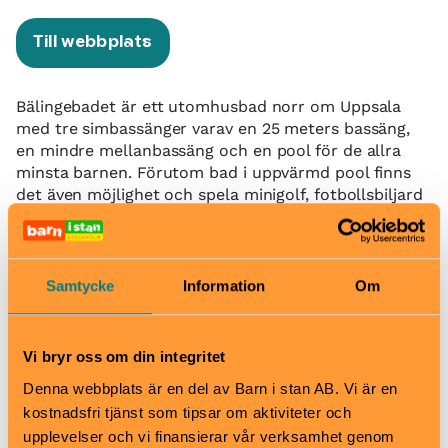
Till webbplats
Bälingebadet är ett utomhusbad norr om Uppsala
med tre simbassänger varav en 25 meters bassäng,
en mindre mellanbassäng och en pool för de allra
minsta barnen. Förutom bad i uppvärmd pool finns
det även möjlighet och spela minigolf, fotbollsbiljard
och gellyball.
Här går det även att boka familje- och kalaspaket
med bad, mat, glass och minigolf. Perfekt för en
Samtycke
Information
Om
heldag.
När
Vi bryr oss om din integritet
Måndag-söndag kl. 10–19
Denna webbplats är en del av Barn i stan AB. Vi är en
Pris
kostnadsfri tjänst som tipsar om aktiviteter och
Vuxen (från 16år): 40 kr
upplevelser och vi finansierar vår verksamhet genom
Pensionär: 30 kr