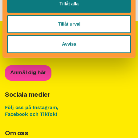
Besöksmål för barn och familjer i Stockholm
/
Bälingebadet
Tillåt alla
Tillåt urval
Nyhetsbrevet Helgkoll
Avvisa
Anmäl dig till vårt populära nyhetsbrev och få
koll på helgens alla roligheter!
Anmäl dig här
Sociala medier
Följ oss på Instagram,
Facebook och TikTok!
Om oss