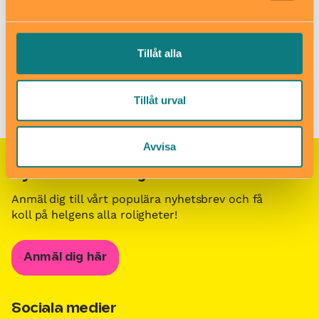
Till webbplats
Tillåt alla
Barn i stans kalendarium för barn och familjer i Stockholm
/
Besöksmål för barn och familjer i Stockholm
/
Edabadet
Tillåt urval
Avvisa
Nyhetsbrevet Helgkoll
Anmäl dig till vårt populära nyhetsbrev och få
koll på helgens alla roligheter!
Anmäl dig här
Sociala medier