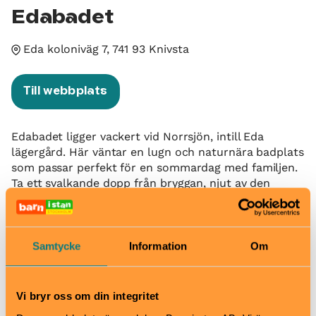
Edabadet
Eda koloniväg 7, 741 93 Knivsta
Till webbplats
Edabadet ligger vackert vid Norrsjön, intill Eda
lägergård. Här väntar en lugn och naturnära badplats
som passar perfekt för en sommardag med familjen.
Ta ett svalkande dopp från bryggan, njut av den
vackra sjöutsikten eller slå er ner för en picknick i
den grönskande omgivningen.
För den som vill upptäcka mer än själva badplatsen
Samtycke
Information
Om
finns också fina möjligheter att ge sig ut på vattnet.
Norrsjön är en del av ett större sjösystem och lämpar
sig väl för kanotpaddling. Härifrån kan du paddla
Vi bryr oss om din integritet
vidare genom sjöarna Ramsen och Trehörningen mot