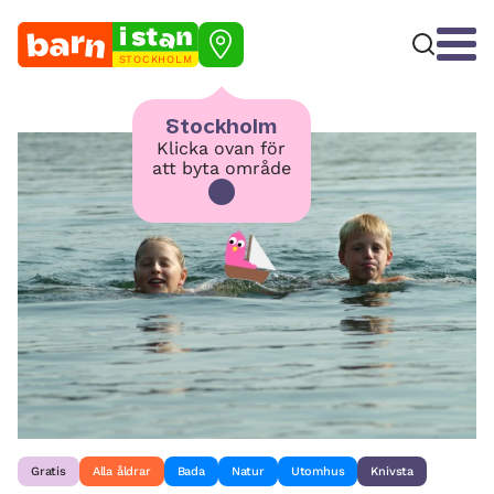
STOCKHOLM
Stockholm
Klicka ovan för
att byta område
Gratis
Alla åldrar
Bada
Natur
Utomhus
Knivsta