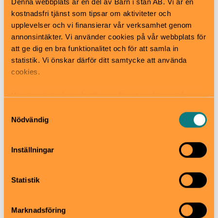
Fjällnora friluftsområde.
Denna webbplats är en del av Barn i stan AB. Vi är en
kostnadsfri tjänst som tipsar om aktiviteter och
När
upplevelser och vi finansierar vår verksamhet genom
Alltid öppet
annonsintäkter. Vi använder cookies på vår webbplats för
Pris
att ge dig en bra funktionalitet och för att samla in
statistik. Vi önskar därför ditt samtycke att använda
Gratis
cookies.
Bra att veta
Okej med matsäck
Vi använder enhetsidentifierare för att analysera vår
Hiss och ramper
trafik, anpassa innehållet och annonserna till användarna
Kafé
Samtyckesval
samt tillhandahålla funktioner för sociala medier. Vi
Restaurang
Nödvändig
Skötbord
vidarebefordrar även sådana identifierare och annan
information från din enhet till de sociala medier och
Inställningar
annons- och analysföretag som vi samarbetar med.
Eda koloniväg 7, 741 93 Knivsta
Dessa kan i sin tur kombinera informationen med annan
knivsta.se/uppleva-och-gora/natur-och-
information som du har tillhandahållit eller som de har
Statistik
friluftsliv/badplatser-och-friluftsbad
samlat in när du har använt deras tjänster.
knivsta@knivsta.se
018 – 34 70 00
Marknadsföring