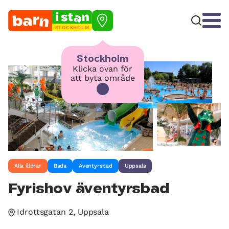
STOCKHOLM
Stockholm
Klicka ovan för
att byta område
Alla åldrar
Bada
Äventyrsbad
Uppsala
Fyrishov äventyrsbad
Idrottsgatan 2, Uppsala