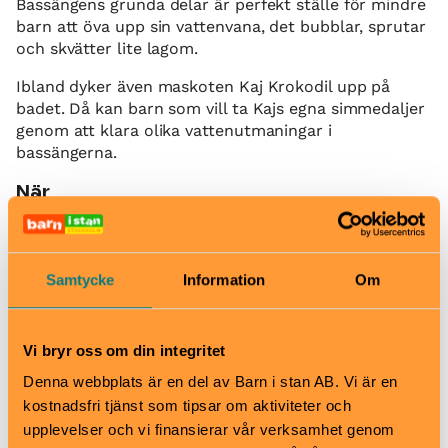
Bassängens grunda delar är perfekt ställe för mindre
barn att öva upp sin vattenvana, det bubblar, sprutar
och skvätter lite lagom.
Ibland dyker även maskoten Kaj Krokodil upp på
badet. Då kan barn som vill ta Kajs egna simmedaljer
genom att klara olika vattenutmaningar i
bassängerna.
När
Alla dagar 9.00–19.00
Pris
Vuxen (16+): 135 kr
Samtycke
Information
Om
Barn 4-15 år: 115 kr
Barn 0-3: fri entré
Bra att veta
Vi bryr oss om din integritet
Okej med matsäck
Denna webbplats är en del av Barn i stan AB. Vi är en
Hiss och ramper
kostnadsfri tjänst som tipsar om aktiviteter och
Kafé
upplevelser och vi finansierar vår verksamhet genom
Restaurang