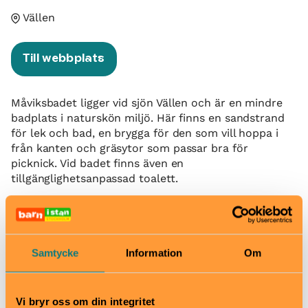
Vällen
Till webbplats
Måviksbadet ligger vid sjön Vällen och är en mindre
badplats i naturskön miljö. Här finns en sandstrand
för lek och bad, en brygga för den som vill hoppa i
från kanten och gräsytor som passar bra för
picknick. Vid badet finns även en
tillgänglighetsanpassad toalett.
När
Alltid öppet
Pris
Samtycke
Information
Om
Gratis
Bra att veta
Okej med matsäck
Vi bryr oss om din integritet