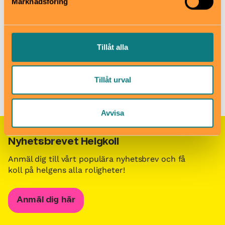
Marknadsföring
018-727 00 00
Till webbplats
Tillåt alla
Barn i stans kalendarium för barn och familjer i Stockholm
/
Tillåt urval
Besöksmål för barn och familjer i Stockholm
/
Måviksbadet
Avvisa
Nyhetsbrevet Helgkoll
Anmäl dig till vårt populära nyhetsbrev och få
koll på helgens alla roligheter!
Anmäl dig här