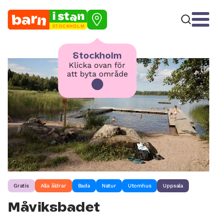
STOCKHOLM
Stockholm
Klicka ovan för
att byta område
Gratis
Alla åldrar
Bada
Natur
Utomhus
Uppsala
Måviksbadet