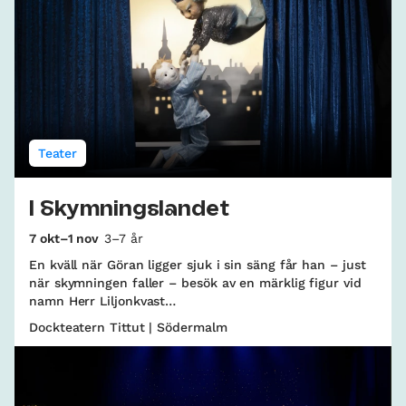
Teater
I Skymningslandet
7 okt–1 nov
3–7 år
En kväll när Göran ligger sjuk i sin säng får han – just
när skymningen faller – besök av en märklig figur vid
namn Herr Liljonkvast…
Dockteatern Tittut | Södermalm