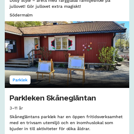
Dolly Style – årets med färgglada familjeshow på
jullovet! Gör jullovet extra magiskt!
Södermalm
Parklek
Parkleken Skånegläntan
3–11 år
Skånegläntans parklek har en öppen fritidsverksamhet
med en trivsam utemiljö och en inomhuslokal som
bjuder in till aktiviteter för olika åldrar.