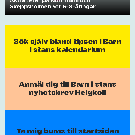
Aktiviteter på Norrmalm och
Skeppsholmen för 6-8-åringar
Sök själv bland tipsen i Barn
i stans kalendarium
Anmäl dig till Barn i stans
nyhetsbrev Helgkoll
Ta mig bums till startsidan