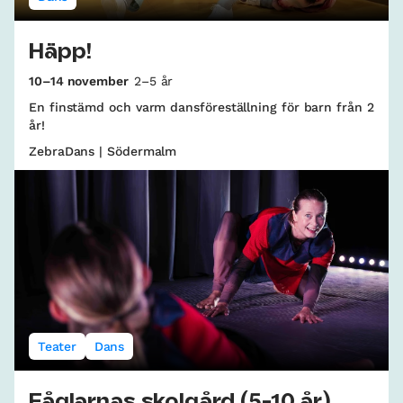
Häpp!
10–14 november
2–5 år
En finstämd och varm dansföreställning för barn från 2
år!
ZebraDans | Södermalm
Teater
Dans
Fåglarnas skolgård (5-10 år)