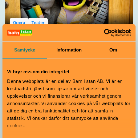
Opera
Teater
Dockvikariepoolen
Samtycke
Information
Om
16–20 december
4–9 år
Hans & Sonja från Dockvikariepoolen är alltid redo att
ta sig an precis allt. Föreställning? Absolut. Dans?
Vi bryr oss om din integritet
Självklart. Opera? Varför inte!
Denna webbplats är en del av Barn i stan AB. Vi är en
Dockteatern Tittut | Södermalm
kostnadsfri tjänst som tipsar om aktiviteter och
upplevelser och vi finansierar vår verksamhet genom
annonsintäkter. Vi använder cookies på vår webbplats för
att ge dig en bra funktionalitet och för att samla in
statistik. Vi önskar därför ditt samtycke att använda
cookies.