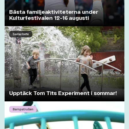
Bästa familjeaktiviteterna under
Kulturfestivalen 12-16 augusti
Samarbete
Upptäck Tom Tits Experiment i sommar!
Barnpatrullen