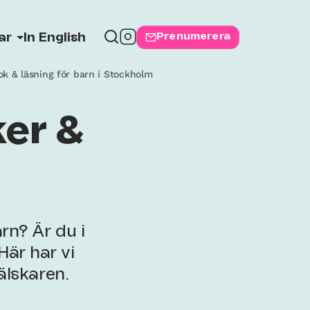
Prenumerera
ar
In English
ok & läsning för barn i Stockholm
ker &
rn? Är du i
Här har vi
älskaren.