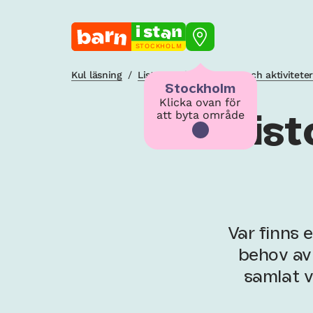
STOCKHOLM
Kul läsning
/
Listor med finfina tips och aktivitete
Stockholm
Klicka ovan för
att byta område
List
Var finns 
behov av 
samlat v