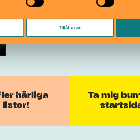
Tillåt urval
fler härliga
Ta mig bums
listor!
startsid