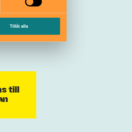
Tillåt alla
 till
an