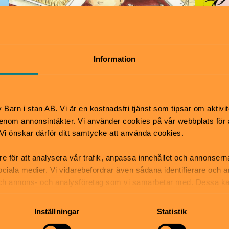
Information
Bok tips 4-6 år
Bokt
Barn i stan AB. Vi är en kostnadsfri tjänst som tipsar om aktivit
nom annonsintäkter. Vi använder cookies på vår webbplats för att
k. Vi önskar därför ditt samtycke att använda cookies.
re för att analysera vår trafik, anpassa innehållet och annonsern
 sociala medier. Vi vidarebefordrar även sådana identifierare och 
 och annons- och analysföretag som vi samarbetar med. Dessa ka
Boktips: faktaböcker
Bokt
mation som du har tillhandahållit eller som de har samlat in när
Inställningar
Statistik