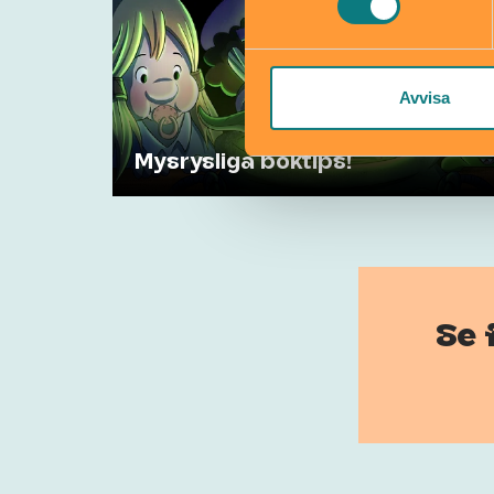
Avvisa
Mysrysliga boktips!
Se 