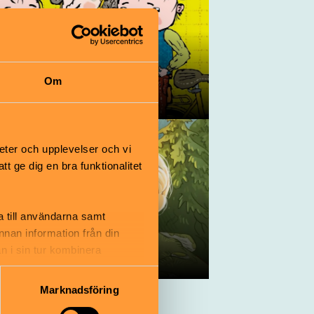
Om
ips 6-9 år
eter och upplevelser och vi
 ge dig en bra funktionalitet
a till användarna samt
annan information från din
n i sin tur kombinera
ips för hästälskaren
 du har använt deras tjänster.
Marknadsföring