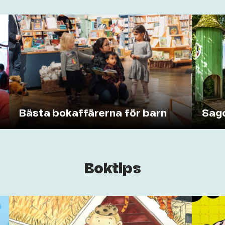
Bästa bokaffärerna för barn
Sago
Boktips