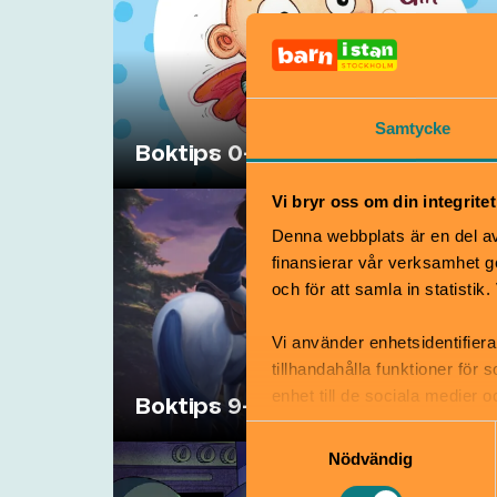
Samtycke
Boktips 0-3 år
Vi bryr oss om din integritet
Denna webbplats är en del av 
finansierar vår verksamhet ge
och för att samla in statisti
Vi använder enhetsidentifiera
tillhandahålla funktioner för
enhet till de sociala medier
Boktips 9-12 år
informationen med annan infor
Samtyckesval
Nödvändig